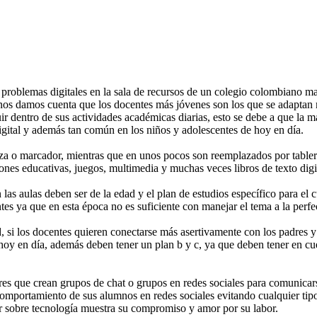
blemas digitales en la sala de recursos de un colegio colombiano manif
os damos cuenta que los docentes más jóvenes son los que se adaptan más
ir dentro de sus actividades académicas diarias, esto se debe a que la
digital y además tan común en los niños y adolescentes de hoy en día.
iza o marcador, mientras que en unos pocos son reemplazados por tabler
ciones educativas, juegos, multimedia y muchas veces libros de texto dig
las aulas deben ser de la edad y el plan de estudios específico para el c
ntes ya que en esta época no es suficiente con manejar el tema a la perf
 si los docentes quieren conectarse más asertivamente con los padres y 
hoy en día, además deben tener un plan b y c, ya que deben tener en cu
s que crean grupos de chat o grupos en redes sociales para comunicarse,
comportamiento de sus alumnos en redes sociales evitando cualquier tipo
r sobre tecnología muestra su compromiso y amor por su labor.