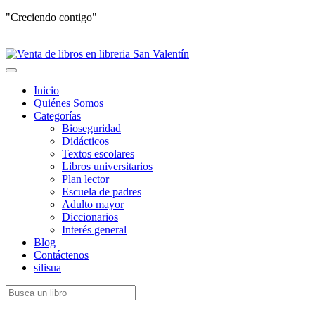
"Creciendo contigo"
Toggle
navigation
Inicio
Quiénes Somos
Categorías
Bioseguridad
Didácticos
Textos escolares
Libros universitarios
Plan lector
Escuela de padres
Adulto mayor
Diccionarios
Interés general
Blog
Contáctenos
silisua