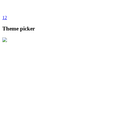
1
2
Theme picker